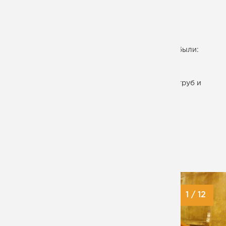
Для реконструкции офисного здания на ул.
Шаболовка мы изготовили порядка 10 тонн
металлоконструкций кровли, среди которых были:
фермы из профильных труб,
комбинированные фермы из профильных труб и
балки,
прогоны и связи,
каркасы смотровых окон.
ДАТА СДАЧИ:
28.05.2015
1
/
12