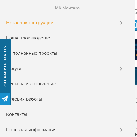
МК Монтеко
+
МОНТЕКО
Металлоконструкции
МЕТАЛЛОКОНСТРУКЦИИ
Наше производство
ОТПРАВИТЬ ЗАЯВКУ
Металлоконструкции
Выполненные проекты
ГЛ
М
Металлические колонны
Услуги
Металлические лестницы
Цены на изготовление
Эвакуационная лестница
Условия работы
И
Пожарные лестницы
Вертикальная лестница
Контакты
Ко
Винтовая лестница
мас
Полезная информация
Маршевые лестницы
це