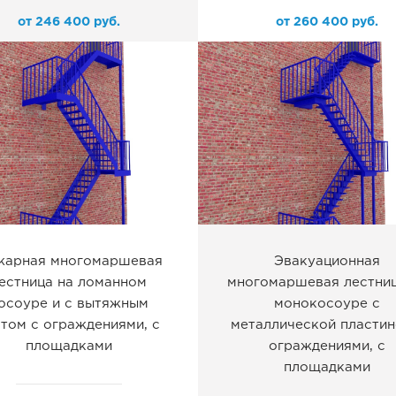
от
246 400
руб.
от
260 400
руб.
жарная многомаршевая
Эвакуационная
естница на ломанном
многомаршевая лестниц
осоуре и с вытяжным
монокосоуре с
стом с ограждениями, с
металлической пластин
площадками
ограждениями, с
площадками