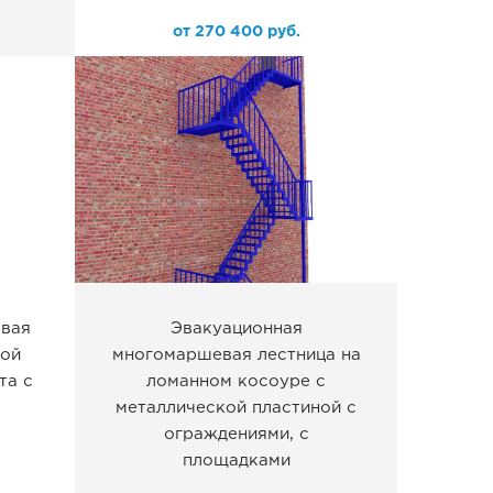
от
270 400
руб.
вая
Эвакуационная
ной
многомаршевая лестница на
та с
ломанном косоуре с
металлической пластиной с
ограждениями, с
площадками