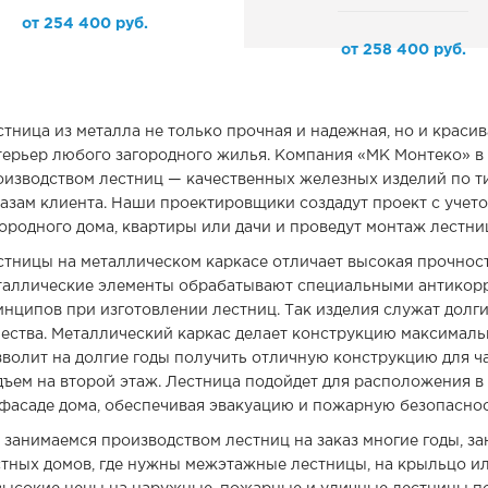
от
254 400
руб.
от
258 400
руб.
тница из металла не только прочная и надежная, но и краси
терьер любого загородного жилья. Компания «МК Монтеко» в
оизводством лестниц — качественных железных изделий по т
казам клиента. Наши проектировщики создадут проект с учето
ородного дома, квартиры или дачи и проведут монтаж лестни
стницы на металлическом каркасе отличает высокая прочност
таллические элементы обрабатывают специальными антикорр
нципов при изготовлении лестниц. Так изделия служат долги
чества. Металлический каркас делает конструкцию максимал
зволит на долгие годы получить отличную конструкцию для ча
дъем на второй этаж. Лестница подойдет для расположения в
 фасаде дома, обеспечивая эвакуацию и пожарную безопаснос
 занимаемся производством лестниц на заказ многие годы, з
стных домов, где нужны межэтажные лестницы, на крыльцо или