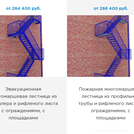
от
264 400
руб.
от
266 400
руб.
Эвакуационная
Пожарная многомарше
гомаршевая лестница из
лестница из профиль
лера и рифленого листа
трубы и рифленого лис
с ограждениями, с
ограждениями, с
площадками
площадками