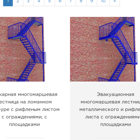
1
2
3
4
5
6
7
8
9
10
»
жарная многомаршевая
Эвакуационная
естница на ломанном
многомаршевая лестниц
оуре с рифленым листом
металлического и рифл
с ограждениями, с
листа с ограждениями
площадками
площадками