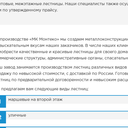
нтовые, межэтажные лестницы. Наши специалисты также осу
Металлические фермы
Ограждения лестниц
Контрольная сборка
Резка металлоконструкций
м по утвержденному прайсу.
Металлические перекрытия
Лестницы зданий
Здания из металлоконструкций
Мансардные лестницы
 производстве «МК Монтеко» мы создаем металлоконструкции
взыскательным вкусам наших заказчиков. В числе наших клие
Металлические рамы
Профильные лестницы
обрести качественные и красивые лестницы для своего дома,
ммерческие структуры, административные органы, спасатель
Рекламные щиты
На металлокаркасе
ш завод занимается производством лестниц различных видов 
одажу по невысокой стоимости, с доставкой по России. Гот
Вышки, антенны, мачты
Забежная лестница
стниц по предварительной договоренности и невысоким расц
 предлагаем вам следующие виды лестниц:
Пешеходные мосты
В частном доме
маршевые на второй этаж
Мостовые конструкции
уличные
Металлоизделия