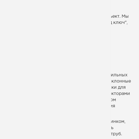
Металлоконструкции стадиона для пляжного
волейбола в Анапе, Краснодарский край.
Достаточно сложный и очень интересный объект. Мы
его выполняли в течение года полностью "под ключ",
осуществляя
проектирование,
изготовление,
и монтаж.
Все колонны выполнены из квадратных профильных
различного поперечного сечения, опорные наклонные
балки трибун - из двутавра, а продольные балки для
монтажа сидений - из швеллера. Над всеми секторами
трибун смонтированы навесы. В одном из углом
стадиона смонтирована башня для размещения
комментаторов.
Металлоконструкции покрывались горячим цинком,
для чего в каждом изделии предусматривались
отверстия для доступа жидкого цинка внутрь труб.