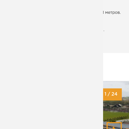
Размеры игровой площадки - 30х20 метров.
Габариты стадиона - 60х40 метров, высота - 11 метров.
Вместимость - 800 человек.
Общий объем металлоконструкций - 160 тонн.
ДАТА СДАЧИ:
28.09.2021
Готовый стадион
Колонны
Трибуны
Фермы и кровля
1
/
24