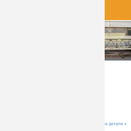
СЕКЦИИ ВЫШКИ КРАСИЛИСЬ
НЕПОСРЕДСТВЕННО НА СТАПЕЛЕ ДЛЯ
СБОРКИ
Детали проекта
2 вышки
3 секции по 12 метров каждая
36 метров - общая высота вышки
8,5 тн - вес одной вышки
Кронштейны и закладные детали »
«
Сварные стойки под бетон для Лужников