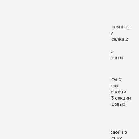
МОНТЕКО
Для подмосковного поселка Рассказово одна крупная
инженерная компания проектировала систему
отопления. Они разместили на территории поселка 2
котельные, к каждой из которых требовалось
изготовить 36-метровые вышки для крепления
дымоходных труб. Каждая вышка весила 8,5 тонн и
состояла из 3х секций длиной по 12 метров.
Вышки собирались на улице на специально
подготовленном стапеле. Перед началом работы с
помощью теодолита мы тщательно выравнивали
площадку, чтобы добиться максимальной соосности
элементов конструкции. С этой же целью все 3 секции
каждой вышки варились параллельно, а фланцевые
соединения двух соседних секци сажались на
прихватки и приваривались к трубам в самую
последнюю очередь.
Общий срок изготовления одной вышки бригадой из
2х человек - 15 рабочих дней, покраска - 2 рабочих