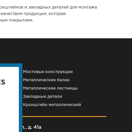
онштейнов и закладных деталей для монтажа
 качеством продукции, которая
ным покрытием.
кций
Мостовые конструкции
Металлические балки
ES
Металлические лестницы
Закладные детали
Кронштейн металлический
рковая ул., д. 41а