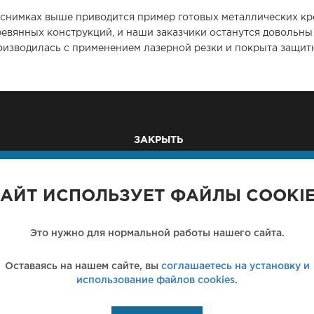
 снимках выше приводится пример готовых металлических кр
ревянных конструкций, и наши заказчики останутся довольны
оизводилась с применением лазерной резки и покрыта защит
ЗАКРЫТЬ
ышленные м/к
Здания из металлоконстру
ли
Металлические рамы
АЙТ ИСПОЛЬЗУЕТ ФАЙЛЫ COOKI
ологические м/к
Рекламные щиты
ллические фермы
Вышки, антенны, мачты
Это нужно для нормальной работы нашего сайта.
ллические перекрытия
Пешеходные мосты
Оставаясь на нашем сайте, вы
соглашаетесь на установку и
использование файлов cookies
.
Москва,
3-я Па
7 (495)
542-40-89