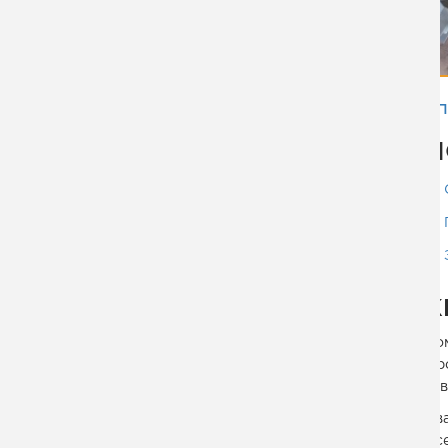
«
П
П
ДАТА СДАЧИ:
09.03.2020
ПОДРОБНЕЕ
ВСЕ ПРОЕКТЫ
К
Ко
Пр
за
Св
Вс