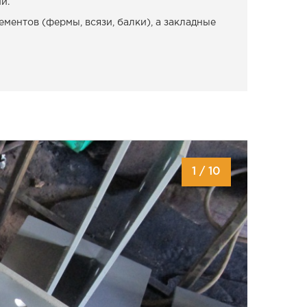
й.
ентов (фермы, всязи, балки), а закладные
1
/
10