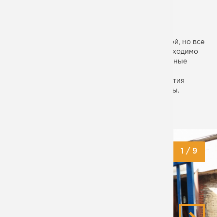
МОНТЕКО
Сама по себе конструкция не кажется сложной, но все
дело в требованиях точности. Заказчику необходимо
было в дальнейшем идеально сопрячь различные
компоненты сложного электрооборудования,
устанавливаемого на раму, а для этого отверстия
должны были быть хорошо закоорденированы.
ДАТА СДАЧИ:
13.05.2015
1
/
9