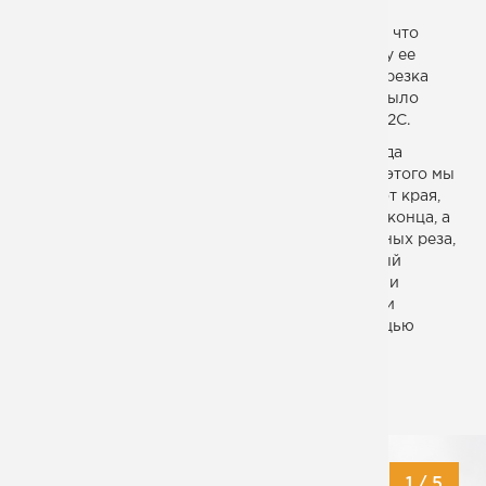
Полоса 200х14 является достаточно редкой и, что
самое неприятное, дорогой позицией, поэтому ее
проще изготовить из листа. В данном случае, резка
проводилась из давальческого сырья. Всего было
раскроено 11 листов 1500х6000 мм, сталь 09Г2С.
При плазменной резке металла подобного рода
крайне важно, чтобы изделие не повело. Для этого мы
зарезаемся в лист на некотором расстоянии от края,
режем лист вдоль его длины, но не до самого конца, а
оставляя 2-3 мм. В конце делаются 2 поперечных реза,
чтобы отсечь недорезанные участки. Подобный
подход позволяет избежать трапецевидности и
серповидности, что очень часто возникает при
изготовлении длинных узких деталей с помощью
плазменной резки.
ДАТА СДАЧИ:
03.12.2015
1
/
5