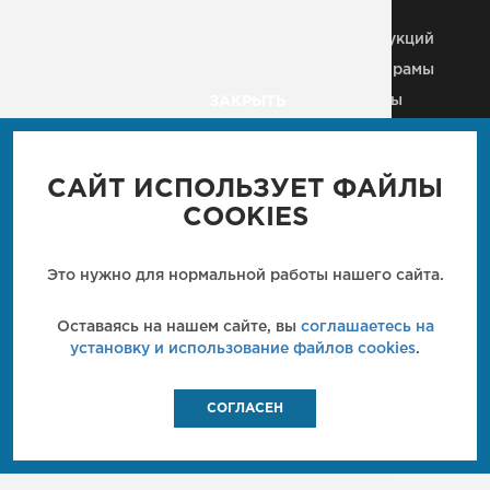
Металлические колонны
Здания из
металлоконструкций
Строительные МК
Металлические рамы
Плазменная резка
Рекламные щиты
ЗАКРЫТЬ
Металлические каркасы
Вышки, антенны, мачты
Ангары
Пешеходные мосты
Промышленные м/к
САЙТ ИСПОЛЬЗУЕТ ФАЙЛЫ
Мостовые конструкции
Кровли
COOKIES
Металлические балки
Технологические м/к
Металлические лестницы
Металлические фермы
Это нужно для нормальной работы нашего сайта.
Закладные детали
Металлические
перекрытия
Кронштейн
Оставаясь на нашем сайте, вы
соглашаетесь на
металлический
установку и использование файлов cookies
.
СОГЛАСЕН
МОНТЕКО
МЕТАЛЛОКОНСТРУКЦИИ
2014-2026