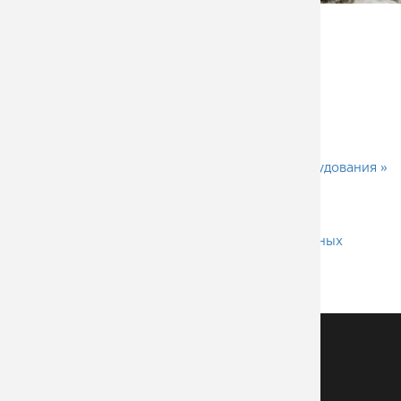
Детали проекта
толщина листа - 14 мм
ширина полос - 200 мм
длина полос - 6000 мм
«
Опоры освещения
Каркас для электрооборудования »
ПОЛЕЗНО ПОСМОТРЕТЬ
Эффективная плазменная резка прямоугольных
пластин без отверстий
МЕТАЛЛОКОНСТРУКЦИИ