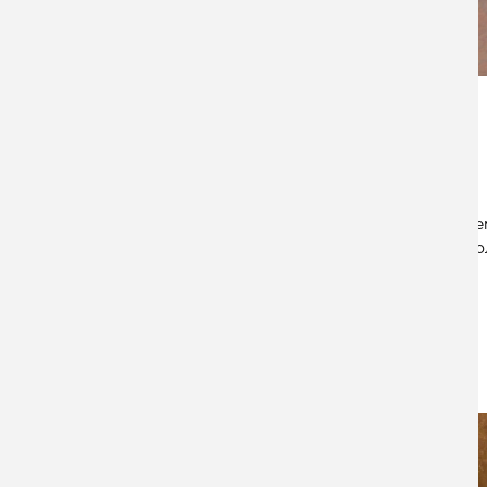
Эле
выпо