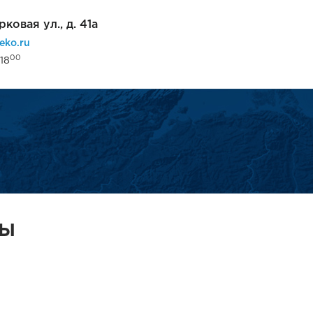
рковая ул., д. 41а
eko.ru
00
18
ТЫ