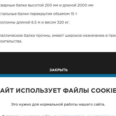
сварные балки высотой 200 мм и длиной 2000 мм
стальные балки перекрытия объемом 15 т
колонны длиной 6.5 м и весом 320 кг.
таллические балки прочны, имеют широкое назначение и пр
оительства.
ЗАКРЫТЬ
ышленные м/к
Здания из металлоконстру
ли
Металлические рамы
АЙТ ИСПОЛЬЗУЕТ ФАЙЛЫ COOKI
ологические м/к
Рекламные щиты
ллические фермы
Вышки, антенны, мачты
Это нужно для нормальной работы нашего сайта.
ллические перекрытия
Пешеходные мосты