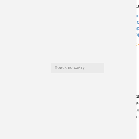
Условия работы
ПО
анг
кар
Контакты
пер
фер
по
Карта сайта
В д
НАШИ ПРОЕКТЫ
тяж
На
л