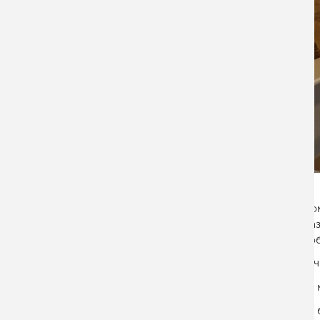
Ко
раз
со
В 