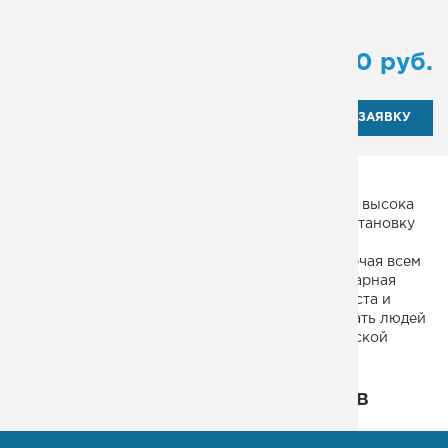
Тип:
маршевая
от
104 000
руб.
ОТПРАВИТЬ ЗАЯВКУ
В общественных и промышленных зданиях, где высока
вероятность пожаров и ЧП, мы рекомендуем установку
эвакуационной одномаршевой лестницы из
металлического листа и вытяжного листа. Отвечая всем
противопожарным нормативам и ГОСТам, пожарная
одномаршевая лестница из металлического листа и
вытяжного листа позволяет быстро эвакуировать людей
из зоны задымления. Уточнить цену металлической
лестницы Вы можете у наших менеджеров.
Некоторые из наших проектов