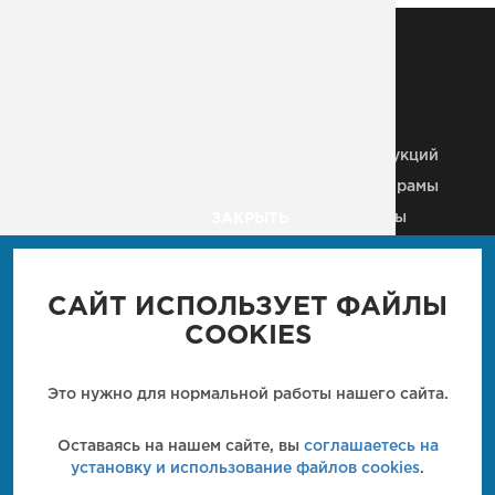
МЕТАЛЛОКОНСТРУКЦИИ
Металлические колонны
Здания из
металлоконструкций
Строительные МК
Металлические рамы
Плазменная резка
Рекламные щиты
ЗАКРЫТЬ
Металлические каркасы
Вышки, антенны, мачты
Ангары
Пешеходные мосты
Промышленные м/к
САЙТ ИСПОЛЬЗУЕТ ФАЙЛЫ
Мостовые конструкции
Кровли
COOKIES
Металлические балки
Технологические м/к
Металлические лестницы
Металлические фермы
Это нужно для нормальной работы нашего сайта.
Закладные детали
Металлические
перекрытия
Кронштейн
Оставаясь на нашем сайте, вы
соглашаетесь на
металлический
установку и использование файлов cookies
.