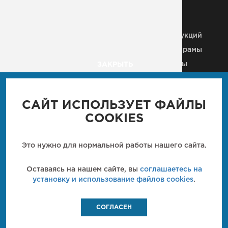
Металлические колонны
Здания из
металлоконструкций
Строительные МК
Металлические рамы
Плазменная резка
Рекламные щиты
ЗАКРЫТЬ
Металлические каркасы
Вышки, антенны, мачты
Ангары
Пешеходные мосты
Промышленные м/к
САЙТ ИСПОЛЬЗУЕТ ФАЙЛЫ
Мостовые конструкции
Кровли
COOKIES
Металлические балки
Технологические м/к
Металлические лестницы
Металлические фермы
Это нужно для нормальной работы нашего сайта.
Закладные детали
Металлические
перекрытия
Кронштейн
Оставаясь на нашем сайте, вы
соглашаетесь на
металлический
установку и использование файлов cookies
.
СОГЛАСЕН
МОНТЕКО
МЕТАЛЛОКОНСТРУКЦИИ