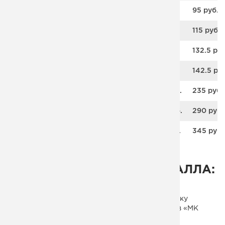
18
126 руб.
115 руб.
95 руб.
20
146 руб.
135 руб.
115 руб.
22
166 руб.
155 руб.
132.5 руб
25
181 руб.
168 руб.
142.5 руб
30
311 руб.
285 руб.
235 руб.
32
376 руб.
345 руб.
290 руб.
35
456 руб.
418 руб.
345 руб.
ПЛАЗМЕННАЯ РЕЗКА МЕТАЛЛА:
ЦЕНА ЗА МЕТР
Если вам необходимо заказать плазменную резку
качественно быстро и недорого, обращайтесь в «МК
Монтеко».