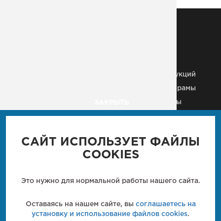
МЕТАЛЛОКОНСТРУКЦИИ
Металлические колонны
Здания из
металлоконструкций
Строительные МК
Металлические рамы
Плазменная резка
Рекламные щиты
ЗАКРЫТЬ
Металлические каркасы
Вышки, антенны, мачты
Ангары
Пешеходные мосты
Промышленные м/к
САЙТ ИСПОЛЬЗУЕТ ФАЙЛЫ
Мостовые конструкции
Кровли
COOKIES
Металлические балки
Технологические м/к
Металлические лестницы
Металлические фермы
Это нужно для нормальной работы нашего сайта.
Закладные детали
Металлические
перекрытия
Кронштейн
Оставаясь на нашем сайте, вы
соглашаетесь на
металлический
установку и использование файлов cookies
.