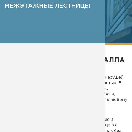
МЕЖЭТАЖНЫЕ ЛЕСТНИЦЫ
ПОДРОБНЕЕ
ЛЕСТНИЦА В ДОМ ИЗ МЕТАЛЛА
НЕДОРОГО
Лестница из металла отличается оптимальной несущей
способностью и эксплуатационной долговечностью. В
компании «МК Монтеко» создают конструкции с
конфигурацией разнообразных типов и сложности,
поэтому лестницы компании отлично подойдут к любому
интерьеру.
Мы изготовим для вас лестницы в частный дом:
металлические наружные и внутренние, кованые и
сварные. Наши специалисты сделают конструкцию с
одной несущей балкой – косоуром или на больцах без