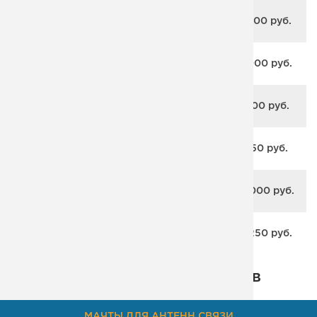
П-образный каркас на двух
от 115 000 руб.
косоурах с забегом
Г-образный каркас с забегом в
от 110 000 руб.
стиле Лофт
П-образный каркас закрытого типа
от 63 000 руб.
с забегом
Г-образный каркас закрытого типа
от 57 750 руб.
с забегом
Г-образный цельносварный каркас
от 147 000 руб.
с забегом
П-образный цельносварный
от 152 250 руб.
каркас с забегом
Некоторые из наших проектов
МАЧТЫ ДЛЯ АНТЕНН СВЯЗИ