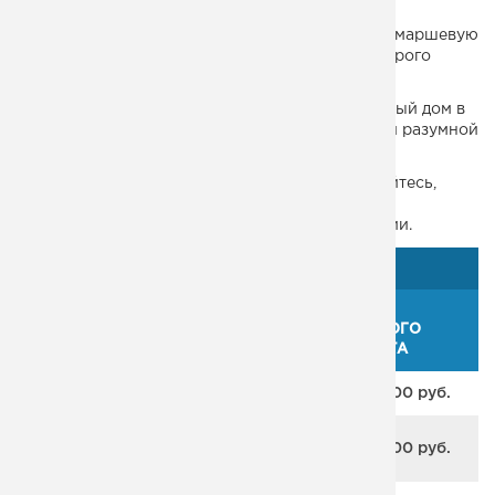
У нас можно купить металлическую винтовую, маршевую
лестницу для дачи, уличную наружную, для второго
этажа, для чердака на даче.
Предлагаем заказать и купить лестницу в частный дом в
компании «МК Монтеко» по привлекательной и разумной
цене.
Звоните нам по указанному телефону, обращайтесь,
задавайте любые вопросы о заказе лестниц и
приобретайте у нас самые прочные конструкции.
ЦЕНЫ
ЦЕНА
НАИМЕНОВАНИЕ
ТИПОВОГО
ПРОЕКТА
Каркас лестницы в стиле Лофт
от 68 200 руб.
Металлокаркас лестницы с
от 68 200 руб.
поворотом на 180 градусов