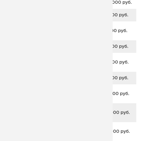
Техническая лестница в подвал
от 247 000 руб.
Прямая межэтажная лестница
от 37 800 руб.
Лестница с промежуточными
от 31 500 руб.
площадками
Винтовая лестница на второй этаж
от 35 700 руб.
Лестница с площадкой на
от 34 600 руб.
монокосоуре
Прямая лестница на монокосоуре
от 32 500 руб.
П-образный каркас на
от 115 500 руб.
монокосоуре с забегом
Г-образный каркас на
от 110 000 руб.
монокосоуре с забегом
Г-образный каркас на двух
от 110 000 руб.
косоурах с забегом