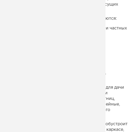
каркасов, изготовят лестницу на наклонных несущих
балках – тетивах.
Компанией «МК Монтеко» заказчикам предлагаются:
входная лестница из металла для коттеджей и частных
домов;
уличная в дом из металла;
перила для лестницы из металла для дома;
лестница для входа в дом из металла;
ограждение для лестницы в доме из металла.
К основным качествам металлических лестниц для дачи
и коттеджа можно отнести функциональность и
декоративность. Различные конфигурации лестниц,
включая винтовые, ломаные, прямые, криволинейные,
удовлетворят требование самого взыскательного
владельца дачи.
Кроме лестниц в частном доме наша компания обустроит
вход-площадку для крыльца на металлическом каркасе,