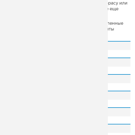
установит лестницу для входа на чердак, на террасу или
на второй этаж, сделает дачу и коттедж внешне еще
более привлекательными.
Компания «МК Монтеко» производит многочисленные
варианты недорогих лестниц для дачи и элементы
конструкций:
лестница для дачи на второй этаж;
уличные лестницы;
винтовые лестницы;
лестница для крыльца на даче;
перила;
межэтажные лестницы.