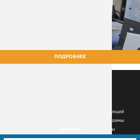
ПОДРОБНЕЕ
МЕТАЛЛОКОНСТРУКЦИИ
Металлические колонны
Здания из
металлоконструкций
Строительные МК
Металлические рамы
Плазменная резка
Рекламные щиты
ЗАКРЫТЬ
Металлические каркасы
Вышки, антенны, мачты