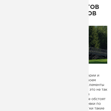
ИЗГОТОВЛЕНИЕ
ДЕКОРАТИВНЫХ ЭЛЕМЕНТОВ
ИЗ МЕТАЛЛА ИЗ СЕГМЕНТОВ
СВАРКОЙ
Дизайн-проект моста
Именно декоративные элементы третьей категории и
предложили изначально дизайнеры моста! В своем
эскизе они изобразили хитрые вальцованные элементы
из швеллера. Изготовить кольцо из швеллера - это не так
сложно, хотя и требуется всокая квалификация
оператора вальцовочного станка. Намного хуже обстоят
дела с декором с переменным радиусом вальцовки по
длине. Изготовить безупречно с перовой попытки такие