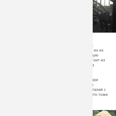
МОСТА
Поэтому мы предложили заказчику упростить
технологию изготовления таких металлических
декоративных элементов: мы решили собирать их из
листа, а это моментально переводило их в первую
категорию изделий. Каждый декорэлемент состоит из
трех отдельных заготовок, вырезанных из листа
толщиной 4 мм. Таким образом исключалась
возможность брака, не необходимости долго
настраивать вальцовочник и стоимость работ при
изготовлении существенно снижалась. И такую
технологию мы использовали не только для деталей с
переменным радиусом изгиба, но и для колец, что тоже
было очень удобно.
На объекте