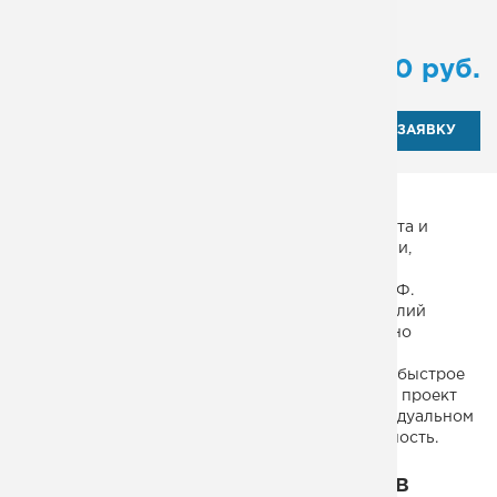
Тип:
маршевая
от
102 200
руб.
ОТПРАВИТЬ ЗАЯВКУ
Эвакуационная одномаршевая лестница из листа и
вытяжного листа с ограждениями и площадками,
производимая компанией Монтеко, полностью
соответствуют действующим ГОСТам и СНиП РФ.
Строение и конфигурация эвакуационных изделий
может отличаться, но неизменным остается одно
требование – все они должны соответствовать
требованиям пожарного надзора, обеспечивая быстрое
безопасное передвижение. Практически всегда проект
пожарной лестницы разрабатывается в индивидуальном
порядке, под конфигурацию здания и его этажность.
Некоторые из наших проектов