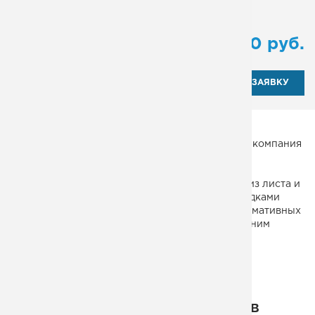
Тип:
маршевая
от
104 000
руб.
ОТПРАВИТЬ ЗАЯВКУ
Благодаря современному оборудованию, наша компания
выполняет работы по монтажу и изготовлению
эвакуационных одномаршевых лестниц любой
сожности. Пожарная одномаршевая лестница из листа и
решетчатого настила с ограждениями и площадками
строго соответствуют требованиям ГОСТ и нормативных
актов, обеспечивая оперативный доступ к верхним
этажам здания.
Некоторые из наших проектов