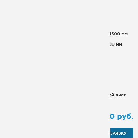
Ширина лестничного марша:
800 мм
Высота лестничного марша:
6000 мм
Шаг ступеней:
350 мм
Площадка выхода на кровлю (Ш х Д):
800 х 1500 мм
Промежуточная площадка (Ш х Д):
800 х 1500 мм
Высота ограждения площадки:
1200 мм
Материал каркаса:
металлический уголок
Материал ступеней:
металлический уголок
Ограждение:
да
Покрытие для площадки:
просечно-вытяжной лист
Тип:
вертикальная
от
122 900
руб.
ОТПРАВИТЬ ЗАЯВКУ