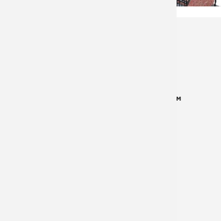
Ширина лестничного марша:
1000 мм
Высота лестничного марша:
6000 мм
Угол наклона:
45 градусов
Высота перил:
1200 мм
Площадка выхода на кровлю:
1000 х 2000 мм
Промежуточная площадка:
1000 х 1000 мм
Шаг ступеней:
200 мм
Высота ограждения площадки:
1200 мм
Каркас :
Металлический лист
Материал ступеней:
Рифленный лист
Покрытие для площадки:
Рифленный лист
Ограждение:
Да