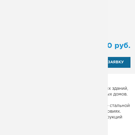
Поворот:
Нет
Количество маршей:
1
Исполнение ограждений:
Люкс
Тип:
маршевая
от
114 200
руб.
ОТПРАВИТЬ ЗАЯВКУ
Стальная лестница на крышу административных зданий,
сооружений промышленного назначения, жилых домов.
Особенности конструкции – эвакуационная,
двумаршевая, прямая. Материал изготовления – стальной
рифленый лист. Испытана в лабораторных условиях.
Соответствует ГОСТ и СНиП для металлоконструкций
данного назначения.