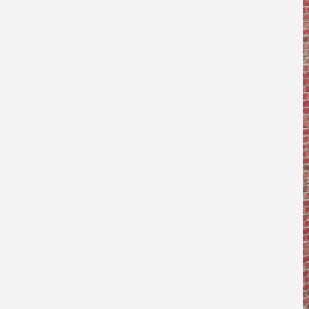
Промышленные м/к
Кровли
Технологические м/к
Металлические фермы
Металлические перекрытия
Здания из металлоконструкций
Металлические рамы
Рекламные щиты
Вышки, антенны, мачты
Пешеходные мосты
Мостовые конструкции
Металлоизделия