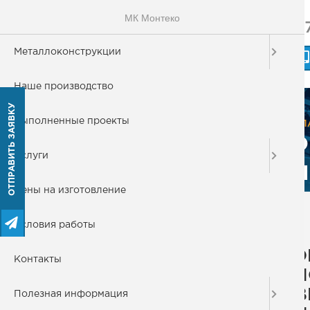
МК Монтеко
+
МОНТЕКО
Металлоконструкции
МЕТАЛЛОКОНСТРУКЦИИ
Наше производство
ОТПРАВИТЬ ЗАЯВКУ
Металлоконструкции
Выполненные проекты
ГЛ
Э
Металлические колонны
Услуги
П
Металлические лестницы
Цены на изготовление
П
Эвакуационная лестница
Условия работы
Пожарные лестницы
Э
Вертикальная лестница
Контакты
П
Винтовая лестница
В
Полезная информация
Маршевые лестницы