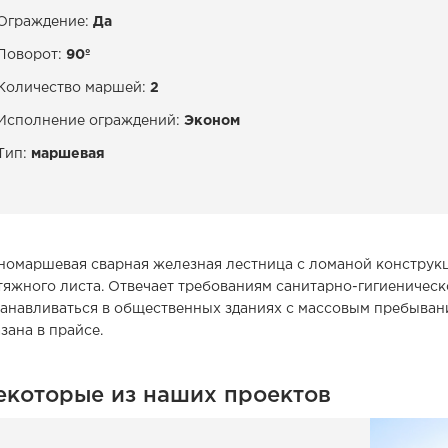
Ограждение:
Да
Поворот:
90º
Количество маршей:
2
Исполнение ограждений:
Эконом
Тип:
маршевая
номаршевая сварная железная лестница с ломаной конструкц
тяжного листа. Отвечает требованиям санитарно-гигиеничес
танавливаться в общественных зданиях с массовым пребывани
зана в прайсе.
екоторые из наших проектов