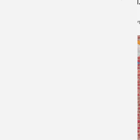
П
Сварные лестницы
Проектирование лестниц
АР
Лестница с поворотом
Ограждения лестниц
Лестницы зданий
Мансардные лестницы
Профильные лестницы
На металлокаркасе
Забежная лестница
В частном доме
Строительные МК
Ангары
Металлические каркасы