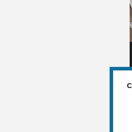
МЕТАЛЛОКОНСТРУКЦИИ
Металлические колонны
Пром
Строительные МК
Кров
С
Плазменная резка
Техн
Металлические каркасы
Мета
Ангары
Мета