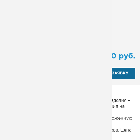
Ограждение:
Да
Поворот:
90º
Количество маршей:
2
Исполнение ограждений:
Люкс
Тип:
маршевая
от
113 700
руб.
ОТПРАВИТЬ ЗАЯВКУ
Пожарная лестница на сварном косоуре. Тип изделия –
одномаршевая, без площадки. Прошла испытания на
наличие трещин, разрывов металла, дефектов.
Соответствует СНиП и ГОСТ. Обеспечивает заложенную
расчетную жесткость и прочность каркаса при
стационарной установке. Производство: г. Москва. Цена
конструкции указана в прайсе.