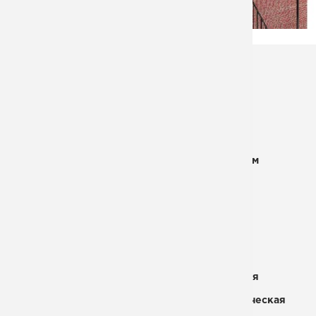
Ширина лестничного марша:
1000 мм
Высота лестничного марша:
6000 мм
Угол наклона:
45 градусов
Высота перил:
1200 мм
Площадка выхода на кровлю:
1000 х 2000 мм
Промежуточная площадка:
1000 х 1000 мм
Шаг ступеней:
200 мм
Высота ограждения площадки:
1200 мм
Каркас :
Монокосоур
Материал ступеней:
Пластина металлическая
Покрытие для площадки:
Пластина металлическая