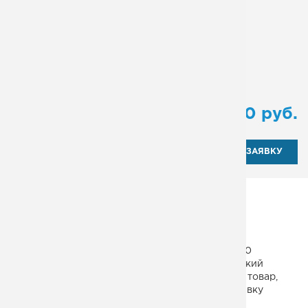
Поворот:
180º
Количество маршей:
2
Исполнение ограждений:
Эконом
Тип:
маршевая
от
135 000
руб.
ОТПРАВИТЬ ЗАЯВКУ
Пожарная лестница для детских садов и школ,
административных зданий и сооружений
производственного назначения. Особенности
конструкции – двумаршевая, с поворотом на 180
градусов. Материал изготовления – металлический
швеллер и решетчатый настил. Чтобы заказать товар,
выберите его в нашем каталоге и отправьте заявку
менеджерам компании.