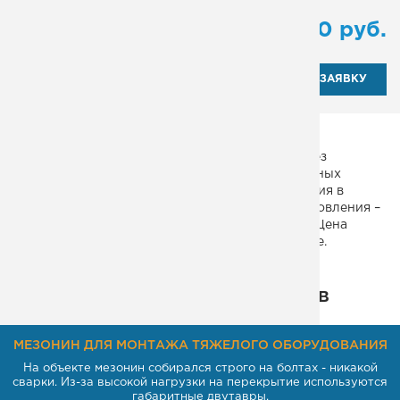
от
58 000
руб.
ОТПРАВИТЬ ЗАЯВКУ
Каркасная лестница, одномаршевая, прямая, без
площадки. Подходит для монтажа в многоэтажных
зданиях различного назначения и использования в
качестве эвакуационного пути. Материал изготовления –
профильная труба и металлическая пластина. Цена
товара указана в прайсе, размещенном на сайте.
Некоторые из наших проектов
МЕЗОНИН ДЛЯ МОНТАЖА ТЯЖЕЛОГО ОБОРУДОВАНИЯ
На объекте мезонин собирался строго на болтах - никакой
сварки. Из-за высокой нагрузки на перекрытие используются
габаритные двутавры.