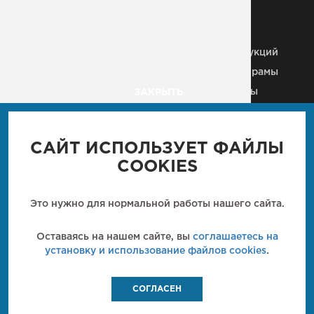
Металлические колонны
Здания из
металлоконструкций
Строительные МК
Металлические рамы
Плазменная резка
Рекламные щиты
ЗАКРЫТЬ
Металлические каркасы
Вышки, антенны, мачты
Ангары
Пешеходные мосты
Промышленные м/к
САЙТ ИСПОЛЬЗУЕТ ФАЙЛЫ
Мостовые конструкции
Кровли
COOKIES
Металлические балки
Технологические м/к
Металлические лестницы
Металлические фермы
Это нужно для нормальной работы нашего сайта.
Закладные детали
Металлические
перекрытия
Кронштейн
Оставаясь на нашем сайте, вы
соглашаетесь на
металлический
установку и использование файлов cookies
.
СОГЛАСЕН
МОНТЕКО
МЕТАЛЛОКОНСТРУКЦИИ