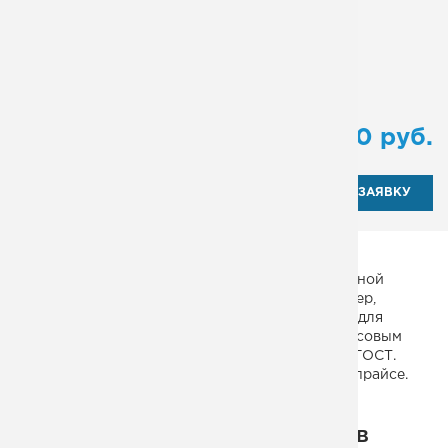
Поворот:
90º
Количество маршей:
2
Исполнение ограждений:
Эконом
Тип:
маршевая
от
115 500
руб.
ОТПРАВИТЬ ЗАЯВКУ
Пожарная лестница наружной установки. Сварной
каркас одномаршевой конструкции – из швеллер,
материал ступеней – вытяжной лист. Подходит для
выхода на крышу и улицу в сооружениях с массовым
пребыванием людей. Изготовление по СНиП и ГОСТ.
Ориентировочная стоимость товара указана в прайсе.
Некоторые из наших проектов