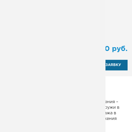
Поворот:
180º
Количество маршей:
2
Исполнение ограждений:
Эконом
Тип:
маршевая
от
145 000
руб.
ОТПРАВИТЬ ЗАЯВКУ
Железная лестница уличная, эвакуационная.
Конструктивные особенности – двумаршевая с
поворотом на 180 градусов. Материал изготовления –
стальной вытяжной лист. Устанавливается снаружи в
межэтажное пространство. Подходит для монтажа в
административные здания, жилые дома, сооружения
иного назначения. Заказать товар можно по
телефонному звонку нашим менеджерам.