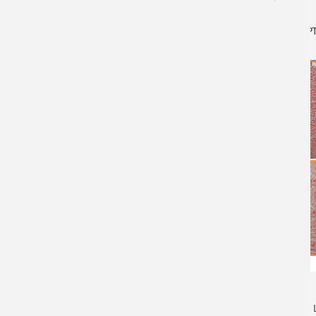
Сварные лестницы
АР
Проектирование лестниц
Лестница с поворотом
Ограждения лестниц
Лестницы зданий
Мансардные лестницы
Профильные лестницы
На металлокаркасе
Забежная лестница
В частном доме
Строительные МК
Ангары
Металлические каркасы