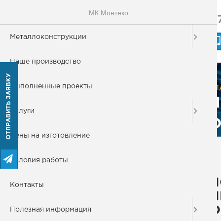
МК Монтеко
+
МОНТЕКО
Металлоконструкции
МЕТАЛЛОКОНСТРУКЦИИ
Наше производство
ОТПРАВИТЬ ЗАЯВКУ
Металлоконструкции
Выполненные проекты
ГЛ
П
Металлические колонны
Услуги
О
Металлические лестницы
Цены на изготовление
Эвакуационная лестница
Условия работы
Пожарные лестницы
П
Вертикальная лестница
Контакты
П
Винтовая лестница
О
Полезная информация
Маршевые лестницы