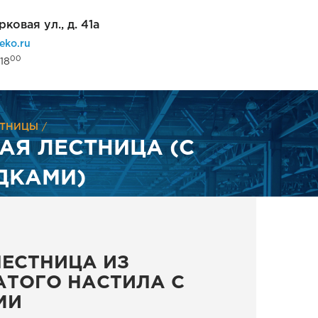
рковая ул., д. 41а
eko.ru
00
18
СТНИЦЫ
Я ЛЕСТНИЦА (С
ДКАМИ)
ЕСТНИЦА ИЗ
АТОГО НАСТИЛА С
МИ