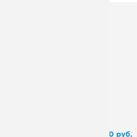
Ширина лестничного марша:
1000 мм
Высота лестничного марша:
3000 мм
Угол наклона:
45 градусов
Высота перил:
1200 мм
Шаг ступеней:
200 мм
Каркас:
Монокосоур
Материал ступеней:
Рифленный лист
Покрытие для площадки:
Да
Поворот:
Нет
Количество маршей:
1
Исполнение ограждений:
Эконом
Тип:
маршевая
от
63 000
руб.