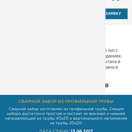
ОТПРАВИТЬ ЗАЯВКУ
Лестница для эвакуации на сварном каркасе,
одномаршевая, прямая, без площадки. Опора –
монокосоур. Материал изготовления рифленый лист.
Подходит для использования в многоэтажных зданиях.
Соответствует требованиям ГОСТ и СНиП. Испытана в
лабораторных условиях. Стоимость товара указана в
прайсе.
Некоторые из наших проектов
СВАРНОЙ ЗАБОР ИЗ ПРОФИЛЬНОЙ ТРУБЫ
Сварной забор изготовлен из профильной трубы. Секция
забора достаточно простая и состоит из верхней и нижней
направляющей из трубы 40х20 и вертикального наполнения
из трубы 20х20.
ДАТА СДАЧИ:
13.06.2017