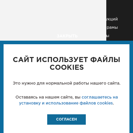
Металлические колонны
Здания из
металлоконструкций
Строительные МК
Металлические рамы
Плазменная резка
Рекламные щиты
ЗАКРЫТЬ
Металлические каркасы
Вышки, антенны, мачты
Ангары
Пешеходные мосты
Промышленные м/к
САЙТ ИСПОЛЬЗУЕТ ФАЙЛЫ
Мостовые конструкции
Кровли
COOKIES
Металлические балки
Технологические м/к
Металлические лестницы
Металлические фермы
Это нужно для нормальной работы нашего сайта.
Закладные детали
Металлические
перекрытия
Кронштейн
Оставаясь на нашем сайте, вы
соглашаетесь на
металлический
установку и использование файлов cookies
.
СОГЛАСЕН
МОНТЕКО
МЕТАЛЛОКОНСТРУКЦИИ