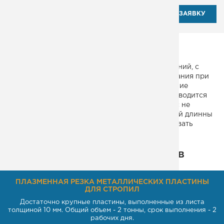
ОТПРАВИТЬ ЗАЯВКУ
Эвакуационная вертикальная лестница из
профилированной трубы и уголка без ограждений, с
площадками монтируется к наружней стене здания при
помощи металлических креплений. Изготовление
данного типа стальных сварных лестниц производится
согласно ГОСТ чтобы она могла выдержать вес не
меньше 100 кг, умноженный на половину общей длинны
лестницы. Стальные ступени должны выдерживать
нагрузку 120 кг. без признаков деформации.
Некоторые из наших проектов
ПЛАЗМЕННАЯ РЕЗКА МЕТАЛЛИЧЕСКИХ ПЛАСТИНЫ
ДЛЯ СТРОПИЛ
Достаточно крупные пластины, выполненные из листа
толщиной 10 мм. Общий объем - 2 тонны, срок выполнения - 2
рабочих дня.