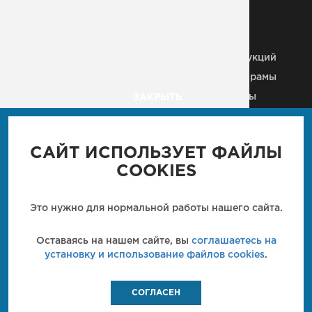
Металлические колонны
Здания из
металлоконструкций
Строительные МК
Металлические рамы
Плазменная резка
Рекламные щиты
ЗАКРЫТЬ
Металлические каркасы
Вышки, антенны, мачты
Ангары
Пешеходные мосты
Промышленные м/к
САЙТ ИСПОЛЬЗУЕТ ФАЙЛЫ
Мостовые конструкции
Кровли
COOKIES
Металлические балки
Технологические м/к
Металлические лестницы
Металлические фермы
Это нужно для нормальной работы нашего сайта.
Закладные детали
Металлические
перекрытия
Кронштейн
Оставаясь на нашем сайте, вы
соглашаетесь на
металлический
установку и использование файлов cookies
.
СОГЛАСЕН
МОНТЕКО