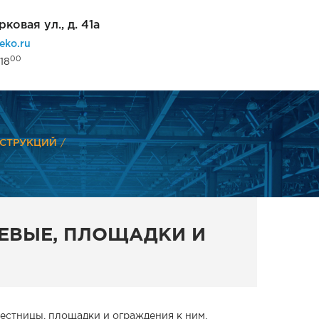
рковая ул., д. 41а
eko.ru
00
18
СТРУКЦИЙ
ШЕВЫЕ, ПЛОЩАДКИ И
естницы, площадки и ограждения к ним,