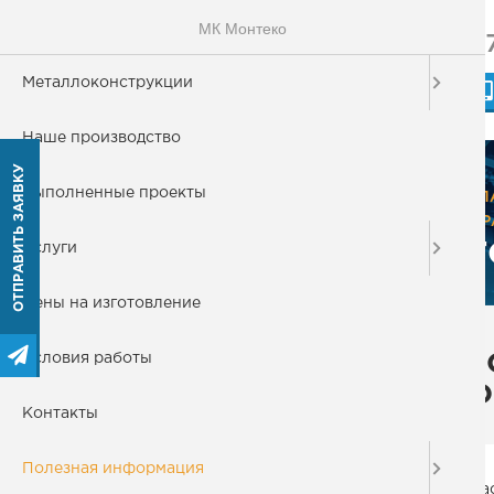
МК Монтеко
+
МОНТЕКО
Металлоконструкции
МЕТАЛЛОКОНСТРУКЦИИ
Наше производство
ОТПРАВИТЬ ЗАЯВКУ
Металлоконструкции
Выполненные проекты
ГЛ
ПР
Наше производство
Г
Услуги
Цены на изготовление
Выполненные проекты
Условия работы
Г
Услуги
О
Контакты
Цены на изготовление
Полезная информация
На