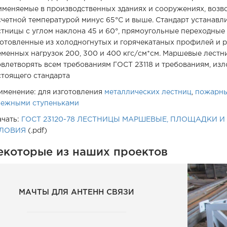
именяемые в производственных зданиях и сооружениях, возв
Металлические фермы
Ограждения лестниц
Контрольная сборка
Резка металлоконструкций
счетной температурой минус 65°С и выше. Стандарт устанавл
стницы с углом наклона 45 и 60°, прямоугольные переходные
Металлические перекрытия
Лестницы зданий
готовленные из холодногнутых и горячекатаных профилей и 
еменных нагрузок 200, 300 и 400 кгс/см*см. Маршевые лест
Здания из металлоконструкций
Мансардные лестницы
овлетворять всем требованиям ГОСТ 23118 и требованиям, из
стоящего стандарта
Металлические рамы
Профильные лестницы
именение: для изготовления
металлических лестниц
,
пожарн
бежными ступеньками
Рекламные щиты
На металлокаркасе
ачать:
ГОСТ 23120-78 ЛЕСТНИЦЫ МАРШЕВЫЕ, ПЛОЩАДКИ И
ЛОВИЯ
(.pdf)
Вышки, антенны, мачты
Забежная лестница
екоторые из наших проектов
Пешеходные мосты
В частном доме
Мостовые конструкции
МАЧТЫ ДЛЯ АНТЕНН СВЯЗИ
Металлоизделия