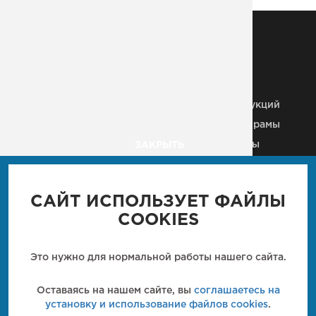
МЕТАЛЛОКОНСТРУКЦИИ
Металлические колонны
Здания из
металлоконструкций
Строительные МК
Металлические рамы
Плазменная резка
Рекламные щиты
ЗАКРЫТЬ
Металлические каркасы
Вышки, антенны, мачты
Ангары
Пешеходные мосты
Промышленные м/к
САЙТ ИСПОЛЬЗУЕТ ФАЙЛЫ
Мостовые конструкции
Кровли
COOKIES
Металлические балки
Технологические м/к
Металлические лестницы
Металлические фермы
Это нужно для нормальной работы нашего сайта.
Закладные детали
Металлические
перекрытия
Кронштейн
Оставаясь на нашем сайте, вы
соглашаетесь на
металлический
установку и использование файлов cookies
.