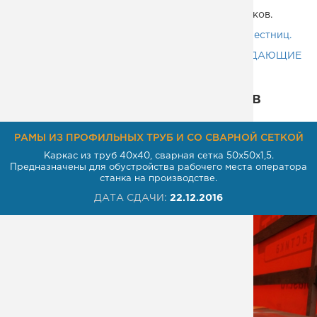
природных и бетонных камней, кирпичных и
керамических панелей и блоков, бетонных блоков.
Металлич
Применение: для изготовления
вертикальных лестниц.
Скачать:
СНИП 3.03.01-87 НЕСУЩИЕ И ОГРАЖДАЮЩИЕ
КОНСТРУКЦИИ
(.pdf)
Некоторые из наших проектов
РАМЫ ИЗ ПРОФИЛЬНЫХ ТРУБ И СО СВАРНОЙ СЕТКОЙ
Каркас из труб 40х40, сварная сетка 50х50х1,5.
Предназначены для обустройства рабочего места оператора
станка на производстве.
ДАТА СДАЧИ:
22.12.2016