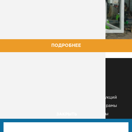
ПОДРОБНЕЕ
МЕТАЛЛОКОНСТРУКЦИИ
Металлические колонны
Здания из
металлоконструкций
Строительные МК
Металлические рамы
Плазменная резка
Рекламные щиты
ЗАКРЫТЬ
Металлические каркасы
Вышки, антенны, мачты
Ангары
Пешеходные мосты